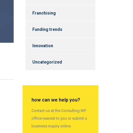
Franchising
Funding trends
Innovation
Uncategorized
how can we help you?
Contact us at the Consulting WP
office nearest to you or submit a
business inquiry online.