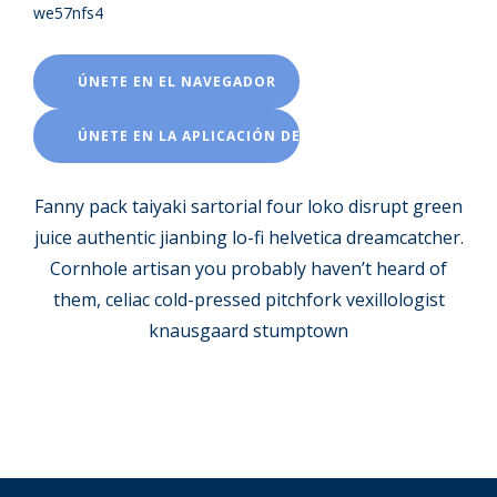
we57nfs4
ÚNETE EN EL NAVEGADOR
ÚNETE EN LA APLICACIÓN DE ZOOM
Fanny pack taiyaki sartorial four loko disrupt green
juice authentic jianbing lo-fi helvetica dreamcatcher.
Cornhole artisan you probably haven’t heard of
them, celiac cold-pressed pitchfork vexillologist
knausgaard stumptown